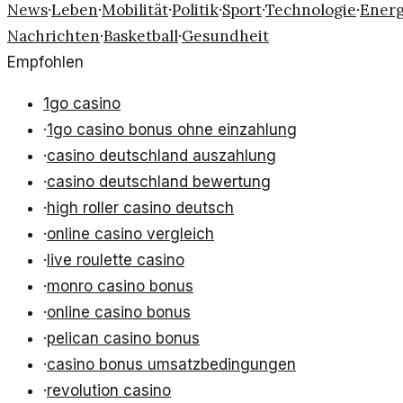
News
Leben
Mobilität
Politik
Sport
Technologie
Energ
·
·
·
·
·
·
Nachrichten
Basketball
Gesundheit
·
·
Empfohlen
1go casino
·
1go casino bonus ohne einzahlung
·
casino deutschland auszahlung
·
casino deutschland bewertung
·
high roller casino deutsch
·
online casino vergleich
·
live roulette casino
·
monro casino bonus
·
online casino bonus
·
pelican casino bonus
·
casino bonus umsatzbedingungen
·
revolution casino