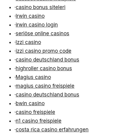
·
casino bonus siteleri
·
Irwin casino
·
irwin casino login
·
seriöse online casinos
·
Izzi casino
·
izzi casino promo code
·
casino deutschland bonus
·
highroller casino bonus
·
Magius casino
·
magius casino freispiele
·
casino deutschland bonus
·
bwin casino
·
casino freispiele
·
n1 casino freispiele
·
costa rica casino erfahrungen