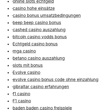
·
online slots echtgeld
·
casino hohe einsätze
·
casino bonus umsatzbedingungen
·
beep beep casino bonus
·
cashed casino auszahlung
·
bitcoin casino vodds bonus
·
Echtgeld casino bonus
·
mga casino
·
betano casino auszahlung
·
slots mit bonus
·
Evolve casino
·
evolve casino bonus code ohne einzahlung
·
gibraltar casino erfahrungen
·
f1 casino
·
F1 casino
·
baden baden casino freispiele