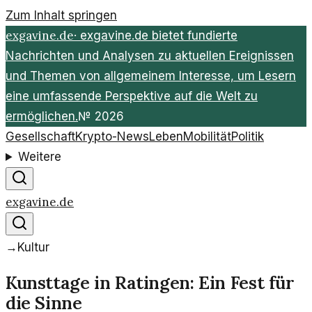
Zum Inhalt springen
exgavine.de
·
exgavine.de bietet fundierte
Nachrichten und Analysen zu aktuellen Ereignissen
und Themen von allgemeinem Interesse, um Lesern
eine umfassende Perspektive auf die Welt zu
ermöglichen.
№
2026
Gesellschaft
Krypto-News
Leben
Mobilität
Politik
Weitere
exgavine.de
→
Kultur
Kunsttage in Ratingen: Ein Fest für
die Sinne