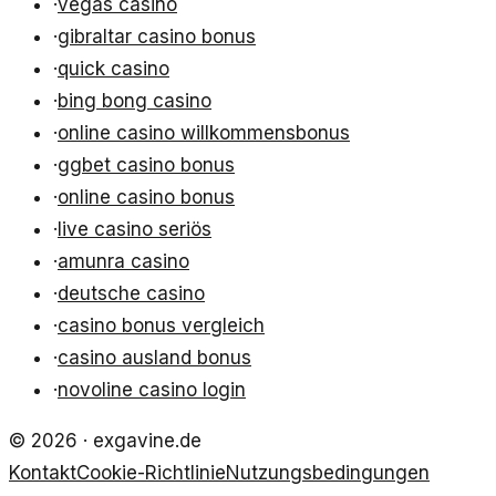
·
vegas casino
·
gibraltar casino bonus
·
quick casino
·
bing bong casino
·
online casino willkommensbonus
·
ggbet casino bonus
·
online casino bonus
·
live casino seriös
·
amunra casino
·
deutsche casino
·
casino bonus vergleich
·
casino ausland bonus
·
novoline casino login
©
2026
·
exgavine.de
Kontakt
Cookie-Richtlinie
Nutzungsbedingungen