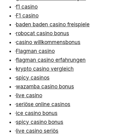
·
f1 casino
·
F1 casino
·
baden baden casino freispiele
·
robocat casino bonus
·
casino willkommensbonus
·
Flagman casino
·
flagman casino erfahrungen
·
krypto casino vergleich
·
spicy casinos
·
wazamba casino bonus
·
live casino
·
seriöse online casinos
·
ice casino bonus
·
spicy casino bonus
·
live casino seriös