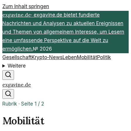
Zum Inhalt springen
exgavine.de
·
exgavine.de bietet fundierte
Nachrichten und Analysen zu aktuellen Ereignissen
und Themen von allgemeinem Interesse, um Lesern
eine umfassende Perspektive auf die Welt zu
ermöglichen.
№
2026
Gesellschaft
Krypto-News
Leben
Mobilität
Politik
Weitere
exgavine.de
Rubrik · Seite
1
/
2
Mobilität