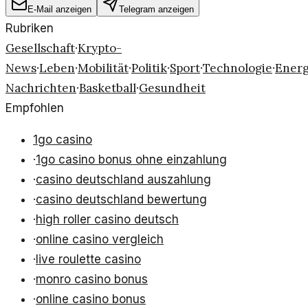
E-Mail anzeigen
Telegram anzeigen
Rubriken
Gesellschaft
Krypto-
·
News
Leben
Mobilität
Politik
Sport
Technologie
Energ
·
·
·
·
·
·
Nachrichten
Basketball
Gesundheit
·
·
Empfohlen
1go casino
·
1go casino bonus ohne einzahlung
·
casino deutschland auszahlung
·
casino deutschland bewertung
·
high roller casino deutsch
·
online casino vergleich
·
live roulette casino
·
monro casino bonus
·
online casino bonus