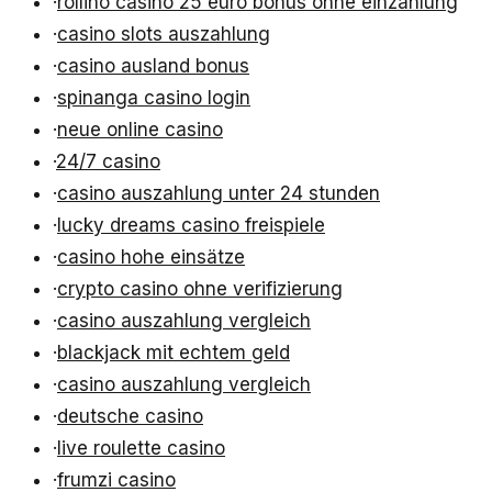
·
rollino casino 25 euro bonus ohne einzahlung
·
casino slots auszahlung
·
casino ausland bonus
·
spinanga casino login
·
neue online casino
·
24/7 casino
·
casino auszahlung unter 24 stunden
·
lucky dreams casino freispiele
·
casino hohe einsätze
·
crypto casino ohne verifizierung
·
casino auszahlung vergleich
·
blackjack mit echtem geld
·
casino auszahlung vergleich
·
deutsche casino
·
live roulette casino
·
frumzi casino